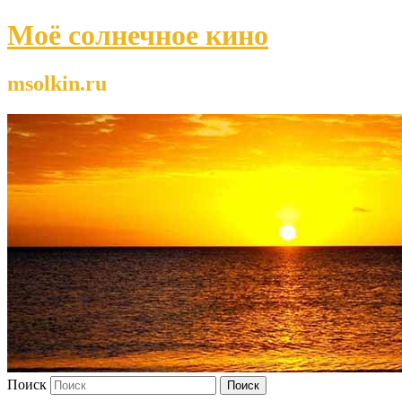
Моё солнечное кино
msolkin.ru
Поиск