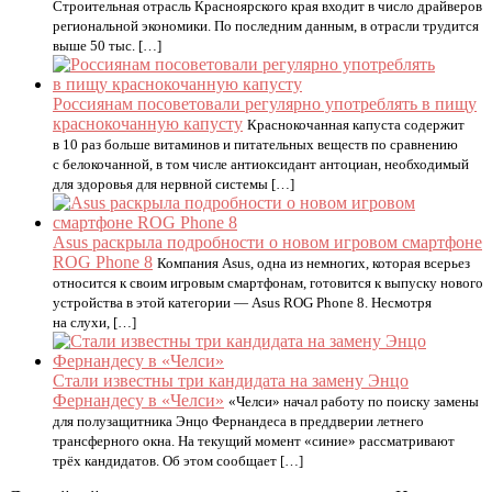
Строительная отрасль Красноярского края входит в число драйверов
региональной экономики. По последним данным, в отрасли трудится
выше 50 тыс. […]
Россиянам посоветовали регулярно употреблять в пищу
краснокочанную капусту
Краснокочанная капуста содержит
в 10 раз больше витаминов и питательных веществ по сравнению
с белокочанной, в том числе антиоксидант антоциан, необходимый
для здоровья для нервной системы […]
Asus раскрыла подробности о новом игровом смартфоне
ROG Phone 8
Компания Asus, одна из немногих, которая всерьез
относится к своим игровым смартфонам, готовится к выпуску нового
устройства в этой категории — Asus ROG Phone 8. Несмотря
на слухи, […]
Стали известны три кандидата на замену Энцо
Фернандесу в «Челси»
«Челси» начал работу по поиску замены
для полузащитника Энцо Фернандеса в преддверии летнего
трансферного окна. На текущий момент «синие» рассматривают
трёх кандидатов. Об этом сообщает […]