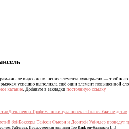
аксель
грам-канале видео исполнения элемента «ультра-си» — тройного
о прыжкам успешно выполняла ещё один элемент повышенной сл
ное катание
. Добавьте в закладки
постоянную ссылку
.
Дочь певца Трофима покинула проект «Голос. Уже не дети»
Боксеры Тайсон Фьюри и Деонтей Уайлдер проведут т
еонтея Уайлдера. Промоутерская компания Top Rank опубликовала […]