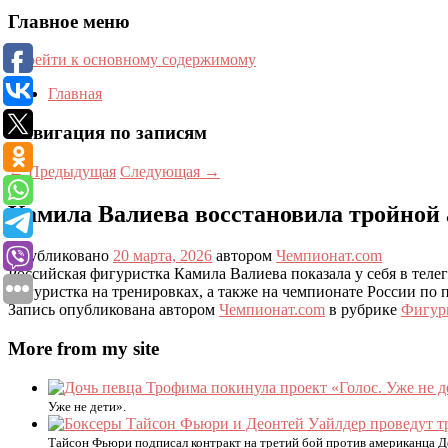
Главное меню
Перейти к основному содержимому
Главная
Навигация по записям
←
Предыдущая
Следующая
→
Камила Валиева восстановила тройной 
Опубликовано
20 марта, 2026
автором
Чемпионат.com
Российская фигуристка Камила Валиева показала у себя в теле
фигуристка на тренировках, а также на чемпионате России п
Запись опубликована автором
Чемпионат.com
в рубрике
Фигур
More from my site
Уже не дети».
Тайсон Фьюри подписал контракт на третий бой против американца Д