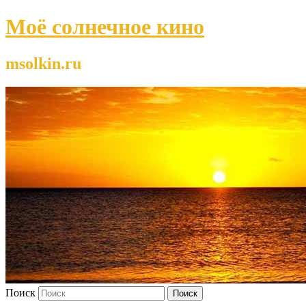
Моё солнечное кино
msolkin.ru
Поиск