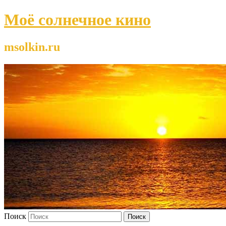
Моё солнечное кино
msolkin.ru
Поиск