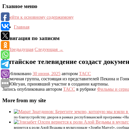
Главное меню
Перейти к основному содержимому
Главная
Навигация по записям
←
Предыдущая
Следующая
→
Китайское телевидение создаст докуме
Опубликовано
30 июня, 2025
автором
ТАСС
Съемочная группа, состоящая из представителей Пекина и Го
Лу Юйгуан, принявший участие в создании картины.
Запись опубликована автором
ТАСС
в рубрике
Фильмы и сери
More from my site
по благоустройству дворов в рамках республиканской программы «На
вернется к роли Алой Ведьмы в мультсериале «Зомби Marvel», сообщае