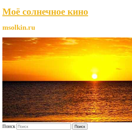
Моё солнечное кино
msolkin.ru
Поиск