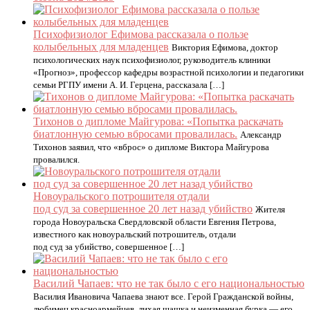
Психофизиолог Ефимова рассказала о пользе
колыбельных для младенцев
Виктория Ефимова, доктор
психологических наук психофизиолог, руководитель клиники
«Прогноз», профессор кафедры возрастной психологии и педагогики
семьи РГПУ имени А. И. Герцена, рассказала […]
Тихонов о дипломе Майгурова: «Попытка раскачать
биатлонную семью вбросами провалилась.
Александр
Тихонов заявил, что «вброс» о дипломе Виктора Майгурова
провалился.
Новоуральского потрошителя отдали
под суд за совершенное 20 лет назад убийство
Жителя
города Новоуральска Свердловской области Евгения Петрова,
известного как новоуральский потрошитель, отдали
под суд за убийство, совершенное […]
Василий Чапаев: что не так было с его национальностью
Василия Ивановича Чапаева знают все. Герой Гражданской войны,
любимец красноармейцев, лихая шашка и неизменная бурка — его