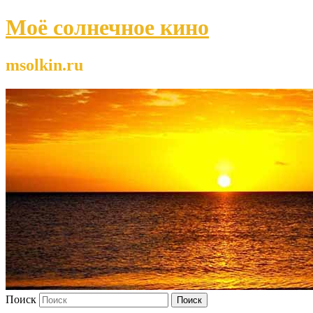
Моё солнечное кино
msolkin.ru
Поиск