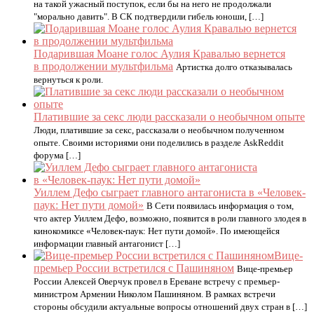
на такой ужасный поступок, если бы на него не продолжали
"морально давить". В СК подтвердили гибель юноши, […]
Подарившая Моане голос Аулия Кравалью вернется
в продолжении мультфильма
Артистка долго отказывалась
вернуться к роли.
Платившие за секс люди рассказали о необычном опыте
Люди, платившие за секс, рассказали о необычном полученном
опыте. Своими историями они поделились в разделе AskReddit
форума […]
Уиллем Дефо сыграет главного антагониста в «Человек-
паук: Нет пути домой»
В Сети появилась информация о том,
что актер Уиллем Дефо, возможно, появится в роли главного злодея в
кинокомиксе «Человек-паук: Нет пути домой». По имеющейся
информации главный антагонист […]
Вице-
премьер России встретился с Пашиняном
Вице-премьер
России Алексей Оверчук провел в Ереване встречу с премьер-
министром Армении Николом Пашиняном. В рамках встречи
стороны обсудили актуальные вопросы отношений двух стран в […]