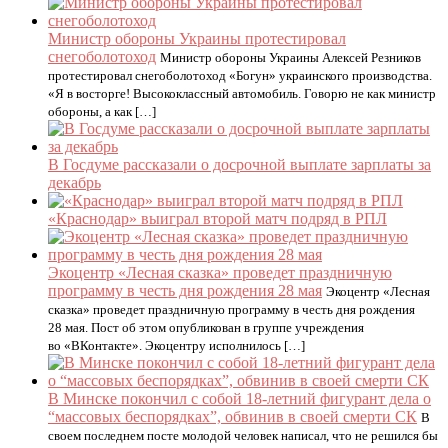
Министр обороны Украины протестировал
снегоболотоход
Министр обороны Украины Алексей Резников
протестировал снегоболотоход «Богун» украинского производства.
«Я в восторге! Высококлассный автомобиль. Говорю не как министр
обороны, а как […]
В Госдуме рассказали о досрочной выплате зарплаты за
декабрь
«Краснодар» выиграл второй матч подряд в РПЛ
Экоцентр «Лесная сказка» проведет праздничную
программу в честь дня рождения 28 мая
Экоцентр «Лесная
сказка» проведет праздничную программу в честь дня рождения
28 мая. Пост об этом опубликован в группе учреждения
во «ВКонтакте». Экоцентру исполнилось […]
В Минске покончил с собой 18-летний фигурант дела о
“массовых беспорядках”, обвинив в своей смерти СК
В
своем последнем посте молодой человек написал, что не решился бы