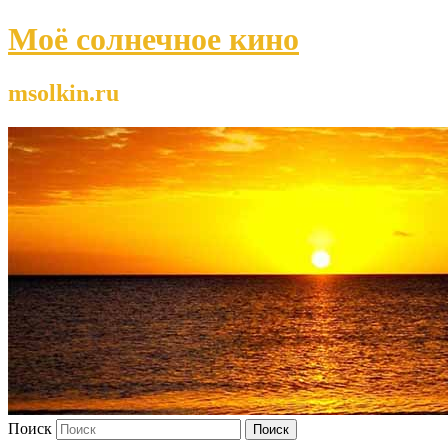
Моё солнечное кино
msolkin.ru
Поиск