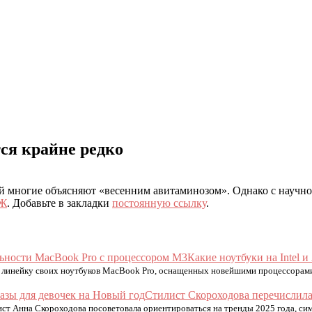
ся крайне редко
ой многие объясняют «весенним авитаминозом». Однако с научной
ОЖ
. Добавьте в закладки
постоянную ссылку
.
Какие ноутбуки на Intel
 линейку своих ноутбуков MacBook Pro, оснащенных новейшими процессорами
Стилист Скороходова перечислила
ист Анна Скороходова посоветовала ориентироваться на тренды 2025 года, сим