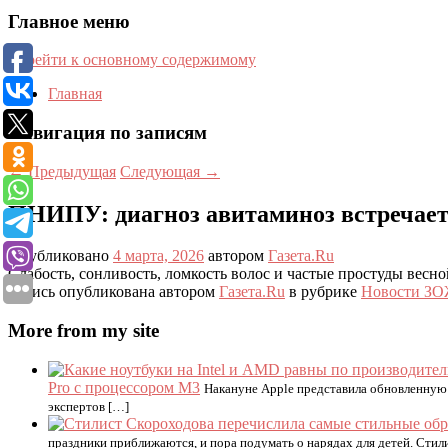
Главное меню
Перейти к основному содержимому
Главная
Навигация по записям
←
Предыдущая
Следующая
→
ПНИПУ: диагноз авитаминоз встречает
Опубликовано
4 марта, 2026
автором
Газета.Ru
Слабость, сонливость, ломкость волос и частые простуды весн
Запись опубликована автором
Газета.Ru
в рубрике
Новости З
More from my site
Pro с процессором M3
Накануне Apple представила обновленную
экспертов […]
праздники приближаются, и пора подумать о нарядах для детей. Стил