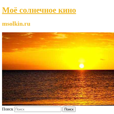
Моё солнечное кино
msolkin.ru
Поиск