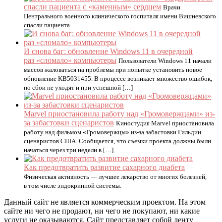
спасли пациента с «каменным» сердцем
Врачи
Центрального военного клинического госпиталя имени Вишневского
спасли пациента.
И снова баг: обновление Windows 11 в очередной
раз «сломало» компьютеры
Пользователи Windows 11 начали
массов жаловаться на проблемы при попытке установить новое
обновление KB5031455. В процессе возникает множество ошибок,
но сбои не уходят и при успешной […]
Marvel приостановила работу над «Громовержцами» из-
за забастовки сценаристов
Киностудия Marvel приостановила
работу над фильмом «Громовержцы» из-за забастовки Гильдии
сценаристов США. Сообщается, что съемки проекта должны были
начаться через три недели в […]
Как предотвратить развитие сахарного диабета
Физическая активность — лучшее лекарство от многих болезней,
в том числе эндокринной системы.
Данный сайт не является коммерческим проектом. На этом
сайте ни чего не продают, ни чего не покупают, ни какие
услуги не оказываются. Сайт представляет собой ленту