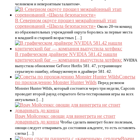
человеком и невероятным талантом».
В Северном округе прошел межрайонный этап
соревнований «Школа безопасности»
Около 20-ти команд
из образовательных учреждений округа боролись за первые места
в младшей и старшей возрастных […]
В графическом драйвере NVIDIA 581.42 нашли
критический баг — компания выпустила хотфикс
NVIDIA
выпустила обновление GeForce Hotfix 581. 47, устраняющее
серьезную ошибку, обнаруженную в драйвере 581. 42.
Советы
по прохождению Monster Hunter Wilds
Перед релизом
Monster Hunter Wilds, который состоится через три недели, Capcom
проводит второй раунд открытого бета-тестирования игры на всех
актуальных […]
Врач Мойсенко: овощи для винегрета не стоит
доваривать до конца
Чтобы сделать винегрет более полезным,
овощи следует отваривать до состояния альденте, то есть оставлять
слегка […]
Врачи