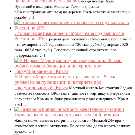
на пару коллективную жалобу
Соседи певицы Аллы
Пугачевой и юмориста Максима Галкина (признан
в РФ иностранным агентом) по деревне Грязь готовят коллективную
жалобу […]
Стоимость автомобилей с пробегом за год выросла в
России на 20%
Средняя цена легкового автомобиля с пробегом по
итогам апреля 2021 года составила 726 тыс. рублей (в апреле 2020
года - 602,8 тыс. руб.). Основной причиной стремительного
подорожания […]
В Нарьян-Маре мужчину оштрафовали на 35 тыс.
рублей из-за публикации в интернете про
“оккупированный” Крым
Местный житель Константин Ледков
разместил в соцсети "ВКонтакте" два поста: картинку с очертанием
полуострова Крыма на фоне украинского флага с надписью "Крым
это […]
Названа основная опасность жевательной резинки
Жвачка может вызвать гастрит, поделился с «Москвой 24» врач-
стоматолог Алексей Антипенко. По ее словам, долго жевать резинку
вредно […]