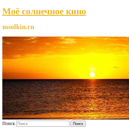
Моё солнечное кино
msolkin.ru
Поиск