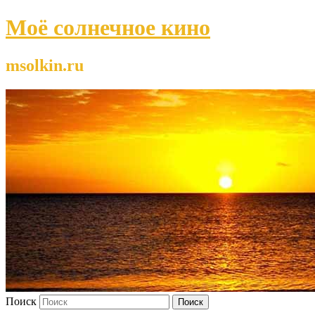
Моё солнечное кино
msolkin.ru
Поиск