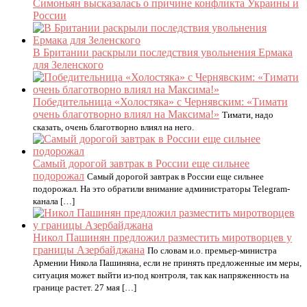
Симоньян высказалась о причине конфликта Украины и
России
В Британии раскрыли последствия увольнения Ермака
для Зеленского
Победительница «Холостяка» с Чернявским: «Тимати
очень благотворно влиял на Максима!»
Тимати, надо
сказать, очень благотворно влиял на него.
Самый дорогой завтрак в России еще сильнее
подорожал
Самый дорогой завтрак в России еще сильнее
подорожал. На это обратили внимание администраторы Telegram-
канала […]
Никол Пашинян предложил разместить миротворцев у
границы Азербайджана
По словам и.о. премьер-министра
Армении Никола Пашиняна, если не принять предложенные им меры,
ситуация может выйти из-под контроля, так как напряженность на
границе растет. 27 мая […]