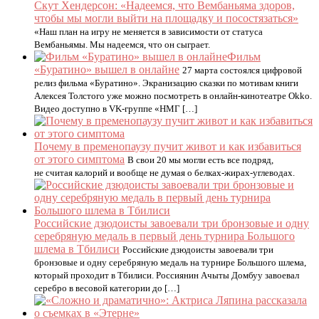
Скут Хендерсон: «Надеемся, что Вембаньяма здоров,
чтобы мы могли выйти на площадку и посостязаться»
«Наш план на игру не меняется в зависимости от статуса
Вембаньямы. Мы надеемся, что он сыграет.
Фильм
«Буратино» вышел в онлайне
27 марта состоялся цифровой
релиз фильма «Буратино». Экранизацию сказки по мотивам книги
Алексея Толстого уже можно посмотреть в онлайн-кинотеатре Okko.
Видео доступно в VK-группе «НМГ […]
Почему в пременопаузу пучит живот и как избавиться
от этого симптома
В свои 20 мы могли есть все подряд,
не считая калорий и вообще не думая о белках-жирах-углеводах.
Российские дзюдоисты завоевали три бронзовые и одну
серебряную медаль в первый день турнира Большого
шлема в Тбилиси
Российские дзюдоисты завоевали три
бронзовые и одну серебряную медаль на турнире Большого шлема,
который проходит в Тбилиси. Россиянин Ачыты Домбуу завоевал
серебро в весовой категории до […]