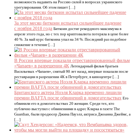
возможность надавить на Россию силой в вопросах украинского
урегулирования. Об этом пишет […]
За этот месяц биткоин испытал сильнейшее падение
с ноября 2018 года
Биткоин достиг рекордного максимума в
апреле этого года, но с тех пор криптовалюта потеряла в цене более
40 %. За май курс биткоина упал на 34 %. Последний раз подобное
снижение в течение […]
В России впервые показали отреставрированный фильм
«Чапаев» в разрешении 4К
Легендарный фильм братьев
Васильевых «Чапаев», снятый 90 лет назад, впервые показали после
реставрации в разрешении 4К в Петербурге, в киноцентре […]
Британского актера Ноэля Кларка временно лишили
премии BAFTA после обвинений в домогательствах
Его
обвинили его в домогательствах 20 женщин. Среди тех, кто
публично выступил с обвинениями в адрес Кларка в газете The
Guardian, были продюсер Джина Пауэлл, актриса Джоанна Джеймс, а
[…]