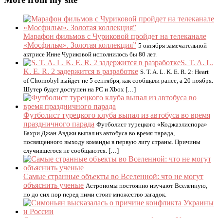
Марафон фильмов с Чуриковой пройдет на телеканале
«Мосфильм». Золотая коллекция”
5 октября замечательной
актрисе Инне Чуриковой исполнилось бы 80 лет.
S. T. A. L.
K. E. R. 2 задержится в разработке
S. T. A. L. K. E. R. 2: Heart
of Chornobyl выйдет не 5 сентября, как сообщали ранее, а 20 ноября.
Шутер будет доступен на PC и Xbox […]
Футболист турецкого клуба выпал из автобуса во время
праздничного парада
Футболист турецкого «Коджаэлиспора»
Бахри Джан Авджи выпал из автобуса во время парада,
посвященного выходу команды в первую лигу страны. Причины
случившегося не сообщаются. […]
Самые странные объекты во Вселенной: что не могут
объяснить ученые
Астрономы постоянно изучают Вселенную,
но до сих пор перед ними стоит множество загадок.