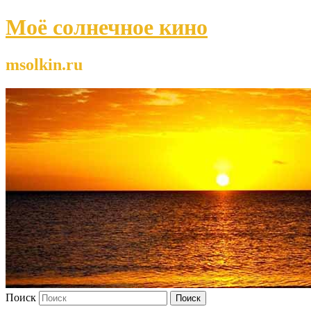
Моё солнечное кино
msolkin.ru
Поиск