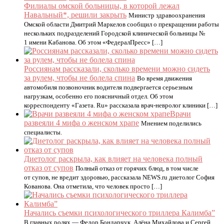
Филиалы омской больницы, в которой лежал
Навальный*, решили закрыть
Министр здравоохранения
Омской области Дмитрий Маркелов сообщил о прекращении работы
нескольких подразделений Городской клинической больницы №
1 имени Кабанова. Об этом «ФедералПресс» […]
Россиянам рассказали, сколько времени можно сидеть
за рулем, чтобы не болела спина
Во время движения
автомобиля позвоночник водителя подвергается серьезным
нагрузкам, особенно его поясничный отдел. Об этом
корреспонденту «Газета. Ru» рассказала врач-невролог клиники […]
Врачи
развеяли 4 мифа о женском храпе
Мнением поделились
специалисты.
Диетолог раскрыла, как влияет на человека полный
отказ от супов
Полный отказ от горячих блюд, в том числе
от супов, не вредит здоровью, рассказала NEWS.ru диетолог София
Кованова. Она отметила, что человек просто […]
Начались съемки психологического триллера Калимба”
В главных ролях — Федор Бондарчук, Алёна Михайлова и Сергей