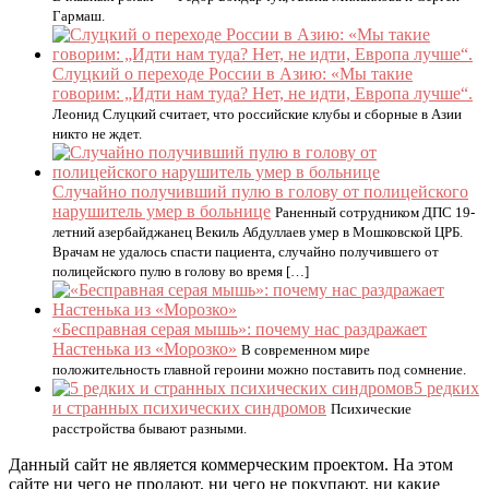
Гармаш.
Слуцкий о переходе России в Азию: «Мы такие
говорим: „Идти нам туда? Нет, не идти, Европа лучше“.
Леонид Слуцкий считает, что российские клубы и сборные в Азии
никто не ждет.
Случайно получивший пулю в голову от полицейского
нарушитель умер в больнице
Раненный сотрудником ДПС 19-
летний азербайджанец Векиль Абдуллаев умер в Мошковской ЦРБ.
Врачам не удалось спасти пациента, случайно получившего от
полицейского пулю в голову во время […]
«Бесправная серая мышь»: почему нас раздражает
Настенька из «Морозко»
В современном мире
положительность главной героини можно поставить под сомнение.
5 редких
и странных психических синдромов
Психические
расстройства бывают разными.
Данный сайт не является коммерческим проектом. На этом
сайте ни чего не продают, ни чего не покупают, ни какие