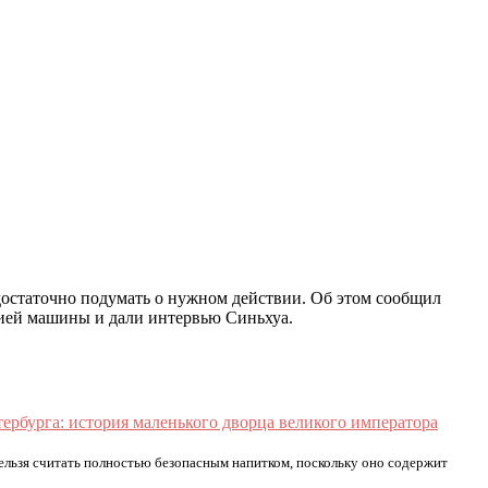
 достаточно подумать о нужном действии. Об этом сообщил
цией машины и дали интервью Синьхуа.
ербурга: история маленького дворца великого императора
нельзя считать полностью безопасным напитком, поскольку оно содержит