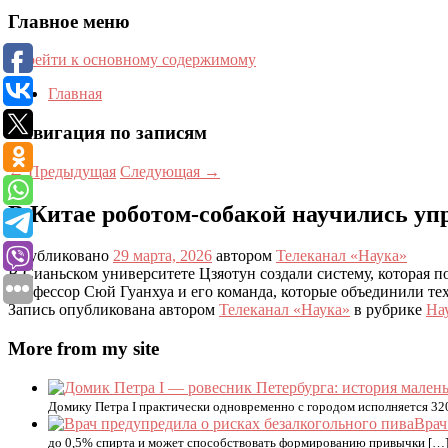
Главное меню
Перейти к основному содержимому
Главная
Навигация по записям
←
Предыдущая
Следующая
→
В Китае роботом-собакой научились уп
Опубликовано
29 марта, 2026
автором
Телеканал «Наука»
В Сианьском университете Цзяотун создали систему, которая 
профессор Сюй Гуанхуа и его команда, которые объединили т
Запись опубликована автором
Телеканал «Наука»
в рубрике
На
More from my site
Домику Петра I практически одновременно с городом исполняется 320
Врач
до 0,5% спирта и может способствовать формированию привычки […