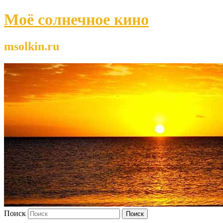
Моё солнечное кино
msolkin.ru
Поиск