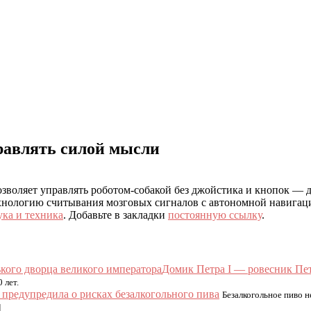
равлять силой мысли
позволяет управлять роботом-собакой без джойстика и кнопок —
ехнологию считывания мозговых сигналов с автономной навига
ука и техника
. Добавьте в закладки
постоянную ссылку
.
Домик Петра I — ровесник Пет
 лет.
 предупредила о рисках безалкогольного пива
Безалкогольное пиво 
]