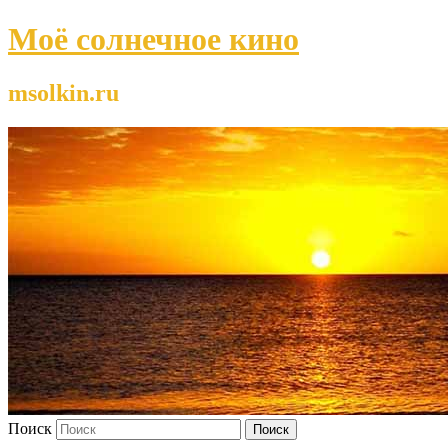
Моё солнечное кино
msolkin.ru
Поиск