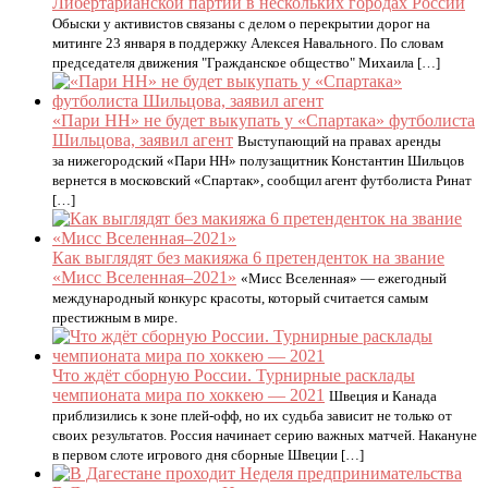
Либертарианской партии в нескольких городах России
Обыски у активистов связаны с делом о перекрытии дорог на
митинге 23 января в поддержку Алексея Навального. По словам
председателя движения "Гражданское общество" Михаила […]
«Пари НН» не будет выкупать у «Спартака» футболиста
Шильцова, заявил агент
Выступающий на правах аренды
за нижегородский «Пари НН» полузащитник Константин Шильцов
вернется в московский «Спартак», сообщил агент футболиста Ринат
[…]
Как выглядят без макияжа 6 претенденток на звание
«Мисс Вселенная–2021»
«Мисс Вселенная» — ежегодный
международный конкурс красоты, который считается самым
престижным в мире.
Что ждёт сборную России. Турнирные расклады
чемпионата мира по хоккею — 2021
Швеция и Канада
приблизились к зоне плей-офф, но их судьба зависит не только от
своих результатов. Россия начинает серию важных матчей. Накануне
в первом слоте игрового дня сборные Швеции […]