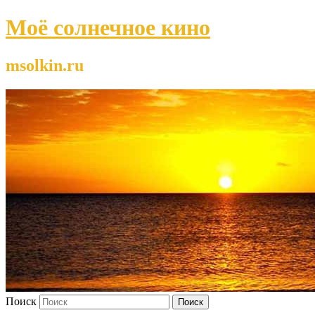
Моё солнечное кино
msolkin.ru
Поиск